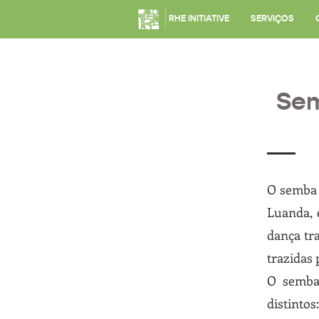
RHE INITIATIVE
SERVIÇOS
Sem
O semba 
Luanda, 
dança tra
trazidas 
O semba
distintos: