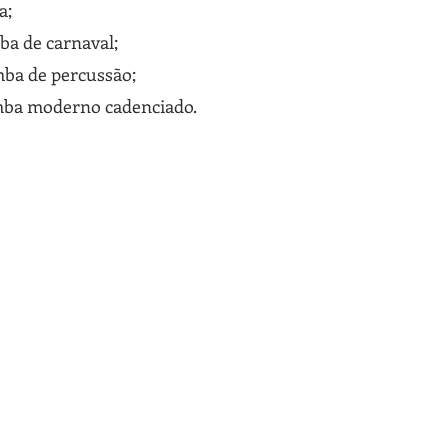
a;
mba de carnaval;
emba de percussão;
emba moderno cadenciado.