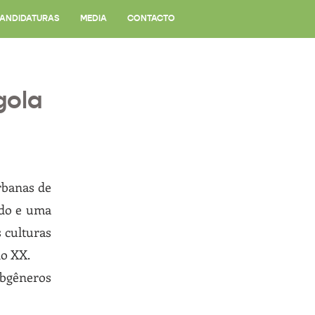
ANDIDATURAS
MEDIA
CONTACTO
gola
rbanas de
ado e uma
s culturas
lo XX.
bgêneros