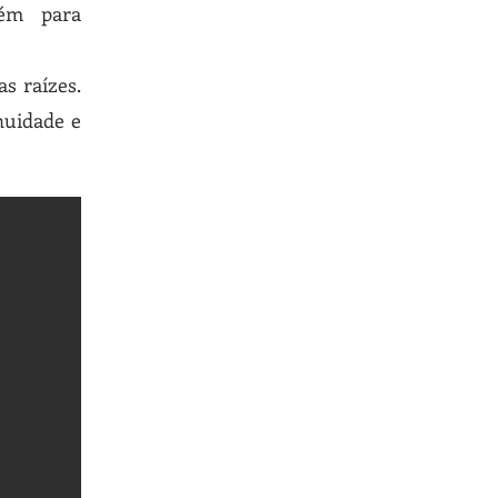
bém para
s raízes.
nuidade e