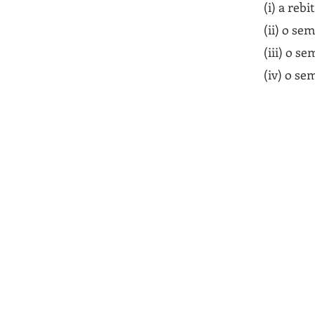
(i) a rebit
(ii) o se
(iii) o s
(iv) o s