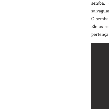
semba. 
salvagua
O semba 
Ele as r
pertença 