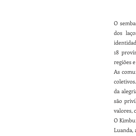
O semba 
dos laç
identidad
18 proví
regiões e
As comun
coletivos
da alegr
são priv
valores,
O Kimbun
Luanda, 