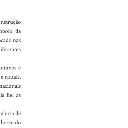
onstrução
mbolo da
tocado nas
iferentes
íntimos e
e rituais,
nacionais
s fiel os
víncia de
 berço do