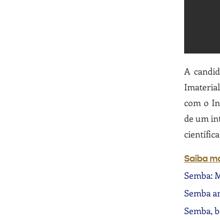
A candid
Imateria
com o In
de um in
científic
Saiba m
Semba: M
Semba an
Semba, b