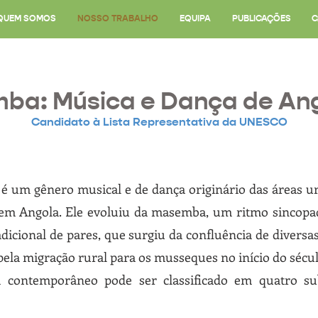
QUEM SOMOS
NOSSO TRABALHO
EQUIPA
PUBLICAÇÕES
C
ba: Música e Dança de An
Candidato à Lista Representativa da UNESCO
é um gênero musical e de dança originário das áreas u
em Angola. Ele evoluiu da masemba, um ritmo sincop
dicional de pares, que surgiu da confluência de diversa
pela migração rural para os musseques no início do sécu
 contemporâneo pode ser classificado em quatro su